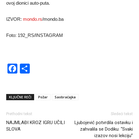
ovoj dionici auto-puta.
IZVOR:
mondo.rs
/mondo.ba
Foto: 192_RS/INSTAGRAM
Facebook
Share
KLJUČNE REČI
Požar
Saobraćajka
Prethodni tekst
Sledeći tekst
NAJMLAĐI KROZ IGRU UČILI
Ljubojević potvrdila ostavku i
SLOVA
zahvalila se Dodiku: “Svaki
izazov nosi lekciju”