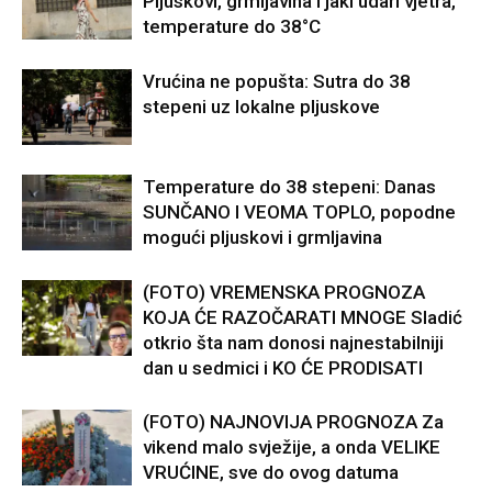
Pljuskovi, grmljavina i jaki udari vjetra,
temperature do 38°C
Vrućina ne popušta: Sutra do 38
stepeni uz lokalne pljuskove
Temperature do 38 stepeni: Danas
SUNČANO I VEOMA TOPLO, popodne
mogući pljuskovi i grmljavina
(FOTO) VREMENSKA PROGNOZA
KOJA ĆE RAZOČARATI MNOGE Sladić
otkrio šta nam donosi najnestabilniji
dan u sedmici i KO ĆE PRODISATI
(FOTO) NAJNOVIJA PROGNOZA Za
vikend malo svježije, a onda VELIKE
VRUĆINE, sve do ovog datuma