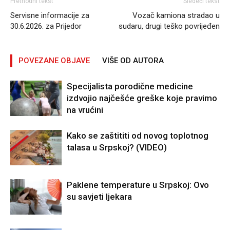
Prethodni tekst
Sledeći tekst
Servisne informacije za
Vozač kamiona stradao u
30.6.2026. za Prijedor
sudaru, drugi teško povrijeđen
POVEZANE OBJAVE
VIŠE OD AUTORA
Specijalista porodične medicine
izdvojio najčešće greške koje pravimo
na vrućini
Kako se zaštititi od novog toplotnog
talasa u Srpskoj? (VIDEO)
Paklene temperature u Srpskoj: Ovo
su savjeti ljekara