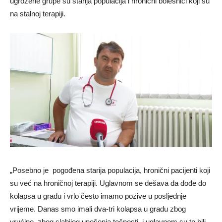
ugrožene grupe su starija populacija i hronični bolesnici koji su
na stalnoj terapiji.
„Posebno je pogođena starija populacija, hronični pacijenti koji
su već na hroničnoj terapiji. Uglavnom se dešava da dođe do
kolapsa u gradu i vrlo često imamo pozive u posljednje
vrijeme. Danas smo imali dva-tri kolapsa u gradu zbog
vrućine, zbog slabijeg unošenja tečnosti, i uglavnom su to bili