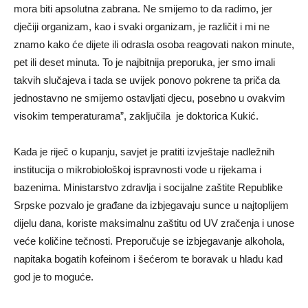
mora biti apsolutna zabrana. Ne smijemo to da radimo, jer
dječiji organizam, kao i svaki organizam, je različit i mi ne
znamo kako će dijete ili odrasla osoba reagovati nakon minute,
pet ili deset minuta. To je najbitnija preporuka, jer smo imali
takvih slučajeva i tada se uvijek ponovo pokrene ta priča da
jednostavno ne smijemo ostavljati djecu, posebno u ovakvim
visokim temperaturama”, zaključila je doktorica Kukić.
Kada je riječ o kupanju, savjet je pratiti izvještaje nadležnih
institucija o mikrobiološkoj ispravnosti vode u rijekama i
bazenima. Ministarstvo zdravlja i socijalne zaštite Republike
Srpske pozvalo je građane da izbjegavaju sunce u najtoplijem
dijelu dana, koriste maksimalnu zaštitu od UV zračenja i unose
veće količine tečnosti. Preporučuje se izbjegavanje alkohola,
napitaka bogatih kofeinom i šećerom te boravak u hladu kad
god je to moguće.