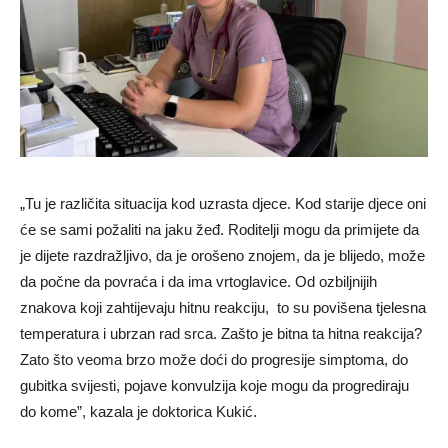
„Tu je različita situacija kod uzrasta djece. Kod starije djece oni
će se sami požaliti na jaku žeđ. Roditelji mogu da primijete da
je dijete razdražljivo, da je orošeno znojem, da je blijedo, može
da počne da povraća i da ima vrtoglavice. Od ozbiljnijih
znakova koji zahtijevaju hitnu reakciju, to su povišena tjelesna
temperatura i ubrzan rad srca. Zašto je bitna ta hitna reakcija?
Zato što veoma brzo može doći do progresije simptoma, do
gubitka svijesti, pojave konvulzija koje mogu da progrediraju
do kome”, kazala je doktorica Kukić.