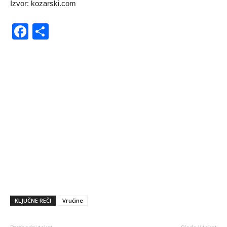
Izvor: kozarski.com
Facebook
Share
KLJUČNE REČI
Vrućine