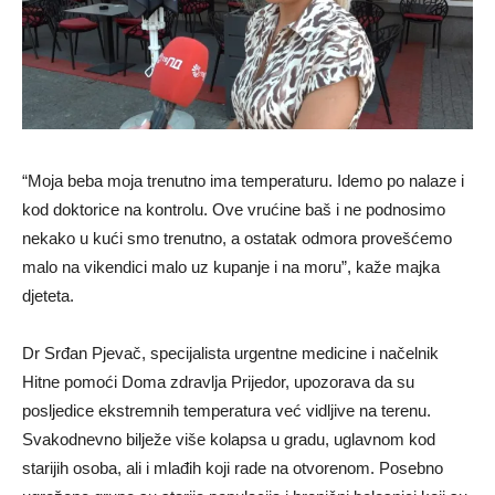
“Moja beba moja trenutno ima temperaturu. Idemo po nalaze i
kod doktorice na kontrolu. Ove vrućine baš i ne podnosimo
nekako u kući smo trenutno, a ostatak odmora provešćemo
malo na vikendici malo uz kupanje i na moru”, kaže majka
djeteta.
Dr Srđan Pjevač, specijalista urgentne medicine i načelnik
Hitne pomoći Doma zdravlja Prijedor, upozorava da su
posljedice ekstremnih temperatura već vidljive na terenu.
Svakodnevno bilježe više kolapsa u gradu, uglavnom kod
starijih osoba, ali i mlađih koji rade na otvorenom. Posebno