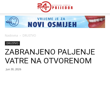
Naslovna
DRUSTVO
DRUSTVO
ZABRANЈENO PALЈENЈE
VATRE NA OTVORENOM
Jun 30, 2026