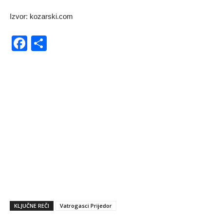
Izvor: kozarski.com
Facebook
Share
KLJUČNE REČI
Vatrogasci Prijedor