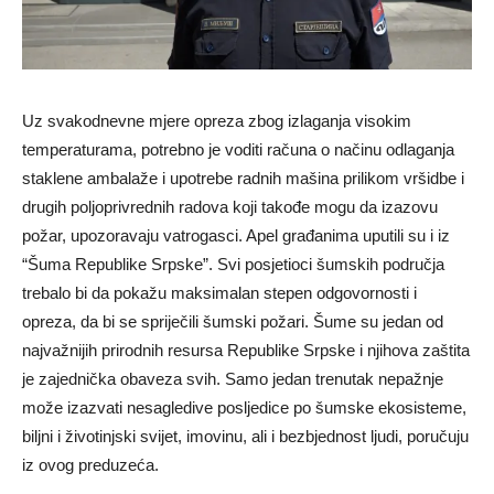
Uz svakodnevne mjere opreza zbog izlaganja visokim
temperaturama, potrebno je voditi računa o načinu odlaganja
staklene ambalaže i upotrebe radnih mašina prilikom vršidbe i
drugih poljoprivrednih radova koji takođe mogu da izazovu
požar, upozoravaju vatrogasci. Apel građanima uputili su i iz
“Šuma Republike Srpske”. Svi posjetioci šumskih područja
trebalo bi da pokažu maksimalan stepen odgovornosti i
opreza, da bi se spriječili šumski požari. Šume su jedan od
najvažnijih prirodnih resursa Republike Srpske i njihova zaštita
je zajednička obaveza svih. Samo jedan trenutak nepažnje
može izazvati nesagledive posljedice po šumske ekosisteme,
biljni i životinjski svijet, imovinu, ali i bezbjednost ljudi, poručuju
iz ovog preduzeća.