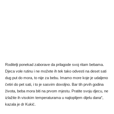
Roditelјi ponekad zaborave da prilagode svoj ritam bebama.
Djeca vole rutinu i ne možete ih tek tako odvesti na deset sati
dug put do mora, to nije za bebu. Imamo more koje je udalјeno
četiri do pet sati, i to je sasvim dovolјno. Bar tih prvih godina
života, beba mora biti na prvom mjestu. Pratite svoju djecu, ne
izlažite ih visokim temperaturama u najtoplijem dijelu dana“,
kazala je dr Kukić.