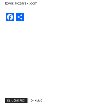
Izvor: kozarski.com
Facebook
Share
KLJUČNE REČI
Dr Kukić