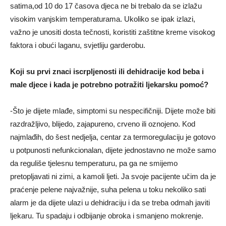
satima,od 10 do 17 časova djeca ne bi trebalo da se izlažu
visokim vanjskim temperaturama. Ukoliko se ipak izlazi,
važno je unositi dosta tečnosti, koristiti zaštitne kreme visokog
faktora i obući laganu, svjetliju garderobu.
Koji su prvi znaci iscrplјenosti ili dehidracije kod beba i
male djece i kada je potrebno potražiti lјekarsku pomoć?
-Što je dijete mlađe, simptomi su nespecifičniji. Dijete može biti
razdražlјivo, blijedo, zajapureno, crveno ili oznojeno. Kod
najmlađih, do šest nedjelјa, centar za termoregulaciju je gotovo
u potpunosti nefunkcionalan, dijete jednostavno ne može samo
da reguliše tjelesnu temperaturu, pa ga ne smijemo
pretoplјavati ni zimi, a kamoli lјeti. Ja svoje pacijente učim da je
praćenje pelene najvažnije, suha pelena u toku nekoliko sati
alarm je da dijete ulazi u dehidraciju i da se treba odmah javiti
lјekaru. Tu spadaju i odbijanje obroka i smanjeno mokrenje.