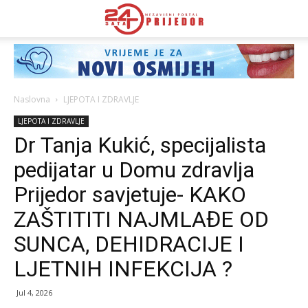
Naslovna
LJEPOTA I ZDRAVLJE
LJEPOTA I ZDRAVLJE
Dr Tanja Kukić, specijalista
pedijatar u Domu zdravlјa
Prijedor savjetuje- KAKO
ZAŠTITITI NAJMLAĐE OD
SUNCA, DEHIDRACIJE I
LJETNIH INFEKCIJA ?
Jul 4, 2026