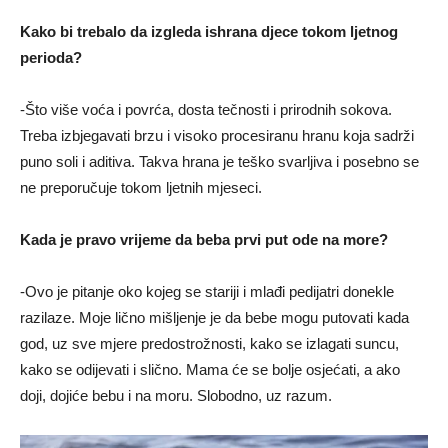
Kako bi trebalo da izgleda ishrana djece tokom lјetnog
perioda?
-Što više voća i povrća, dosta tečnosti i prirodnih sokova.
Treba izbjegavati brzu i visoko procesiranu hranu koja sadrži
puno soli i aditiva. Takva hrana je teško svarlјiva i posebno se
ne preporučuje tokom lјetnih mjeseci.
Kada je pravo vrijeme da beba prvi put ode na more?
-Ovo je pitanje oko kojeg se stariji i mlađi pedijatri donekle
razilaze. Moje lično mišlјenje je da bebe mogu putovati kada
god, uz sve mjere predostrožnosti, kako se izlagati suncu,
kako se odijevati i slično. Mama će se bolјe osjećati, a ako
doji, dojiće bebu i na moru. Slobodno, uz razum.