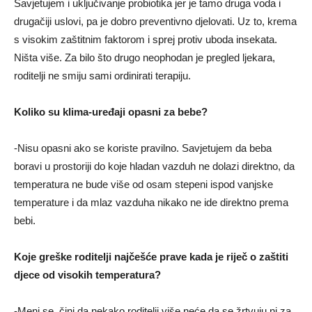
Savjetujem i uklјučivanje probiotika jer je tamo druga voda i
drugačiji uslovi, pa je dobro preventivno djelovati. Uz to, krema
s visokim zaštitnim faktorom i sprej protiv uboda insekata.
Ništa više. Za bilo što drugo neophodan je pregled lјekara,
roditelјi ne smiju sami ordinirati terapiju.
Koliko su klima-uređaji opasni za bebe?
-Nisu opasni ako se koriste pravilno. Savjetujem da beba
boravi u prostoriji do koje hladan vazduh ne dolazi direktno, da
temperatura ne bude više od osam stepeni ispod vanjske
temperature i da mlaz vazduha nikako ne ide direktno prema
bebi.
Koje greške roditelјi najčešće prave kada je riječ o zaštiti
djece od visokih temperatura?
-Meni se čini da nekako roditelјi više neće da se žrtvuju ni za