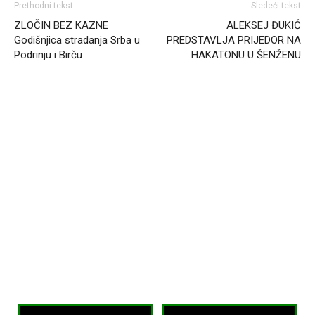
Prethodni tekst
Sledeći tekst
ZLOČIN BEZ KAZNE
ALEKSEJ ĐUKIĆ
Godišnjica stradanja Srba u
PREDSTAVLJA PRIJEDOR NA
Podrinju i Birču
HAKATONU U ŠENŽENU