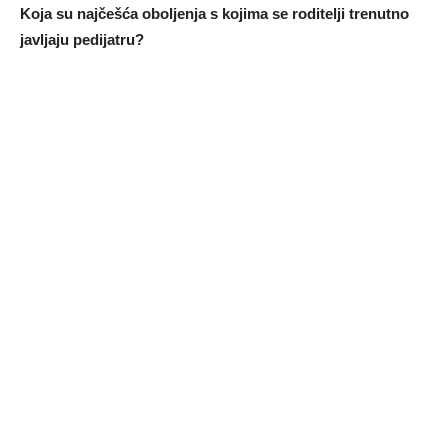
K
oja su najčešća obolјenja s kojima se roditelјi trenutno
javlјaju pedijatru?