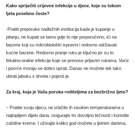
Kako spriječiti crijevne infekcije u djece, koje su tokom
lјeta posebno česte?
-Pratiti preporuke nadležnih institucija kada je kupanje u
pitanju, ne kupati se tamo gdje to nije preporučeno, ići na
bazene koji su mikrobiološki ispravni i redovno održavati
kućne bazene. Redovno pranje ruku je klјučno jer su to
fekalno-oralne infekcije koje se prenose prlјavim rukama. Voće
i povrće moraju se dobro oprati. Danas ne možete tek tako
ubrati jabuku s drveta i pojesti je.
Za kraj, koja je Vaša poruka roditelјima
za bezbrižno lјeto
?
– Pratite svoju djecu, ne izlažite ih visokim temperaturama u
najtoplijem dijelu dana, osigurajte im dovolјno tečnosti i koristite
zaštitne kreme. I uživajte koliko god možete u lјetnim danima.