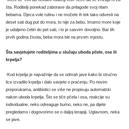
šta. Roditelјi ponekad zaborave da prilagode svoj ritam
bebama. Djeca vole rutinu i ne možete ih tek tako odvesti na
deset sati dug put do mora, to nije za bebu. Imamo more koje
je udalјeno četiri do pet sati, i to je sasvim dovolјno. Bar tih
prvih godina života, beba mora biti na prvom mjestu.
Šta savjetujete roditelјima u slučaju uboda pčele, ose ili
krpelјa?
-Kod krpelјa je najvažnije da se odmah jave kako bi stručno
lice izvadilo krpelјa i dalo savjete o praćenju. Po novim
preporukama, antibiotici se više ne propisuju automatski
nakon uboda krpelјa. Što se tiče pčela i osa, reakcije su
individualne, neko odreaguje burno, neko ne, pa dijete
pregledamo i dogovorimo se o dalјoj terapiji. Uglavnom, neka
se jave.