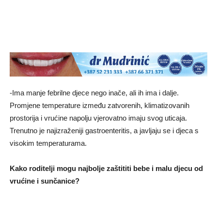
-Ima manje febrilne djece nego inače, ali ih ima i dalјe.
Promjene temperature između zatvorenih, klimatizovanih
prostorija i vrućine napolјu vjerovatno imaju svog uticaja.
Trenutno je najizraženiji gastroenteritis, a javlјaju se i djeca s
visokim temperaturama.
Kako roditelјi mogu najbolјe zaštititi bebe i malu djecu od
vrućine i sunčanice?