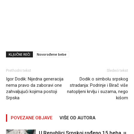
KLJUČNE REČI
Novorođene bebe
Prethodni tekst
Sledeći tekst
Igor Dodik: Nijedna generacija
Dodik o simbolu srpskog
nema pravo da zaboravi one
stradanja: Podrinje i Birač više
zahvaljujući kojima postoji
natopljeni krvlju i suzama, nego
Srpska
kišom
POVEZANE OBJAVE
VIŠE OD AUTORA
U Republici Srpskoj rođeno 15 beba, u