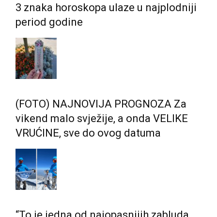
3 znaka horoskopa ulaze u najplodniji
period godine
(FOTO) NAJNOVIJA PROGNOZA Za
vikend malo svježije, a onda VELIKE
VRUĆINE, sve do ovog datuma
“To je jedna od najopasnijih zabluda