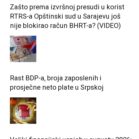
Zašto prema izvršnoj presudi u korist
RTRS-a Opštinski sud u Sarajevu još
nije blokirao račun BHRT-a? (VIDEO)
Rast BDP-a, broja zaposlenih i
prosječne neto plate u Srpskoj