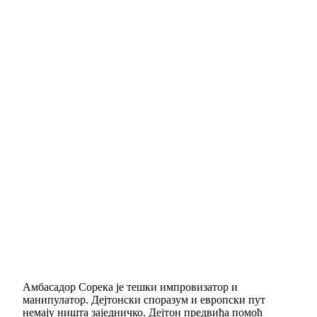
Амбасадор Сорека је тешки импровизатор и
манипулатор. Дејтонски споразум и европски пут
немају ништа заједничко. Дејтон предвиђа помоћ