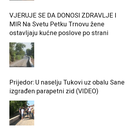
VJERUJE SE DA DONOSI ZDRAVLJE I
MIR Na Svetu Petku Trnovu žene
ostavljaju kućne poslove po strani
Prijedor: U naselju Tukovi uz obalu Sane
izgrađen parapetni zid (VIDEO)