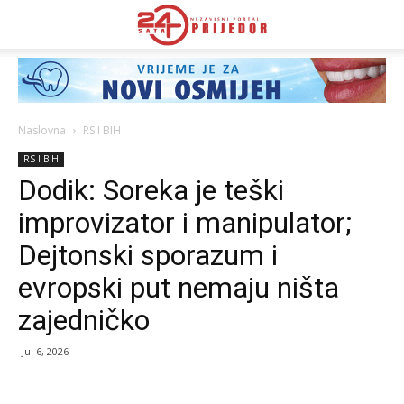
Naslovna
RS I BIH
RS I BIH
Dodik: Soreka je teški
improvizator i manipulator;
Dejtonski sporazum i
evropski put nemaju ništa
zajedničko
Jul 6, 2026