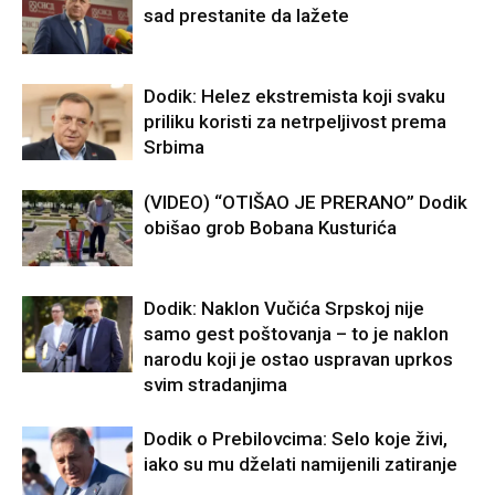
sad prestanite da lažete
Dodik: Helez ekstremista koji svaku
priliku koristi za netrpeljivost prema
Srbima
(VIDEO) “OTIŠAO JE PRERANO” Dodik
obišao grob Bobana Kusturića
Dodik: Naklon Vučića Srpskoj nije
samo gest poštovanja – to je naklon
narodu koji je ostao uspravan uprkos
svim stradanjima
Dodik o Prebilovcima: Selo koje živi,
iako su mu dželati namijenili zatiranje