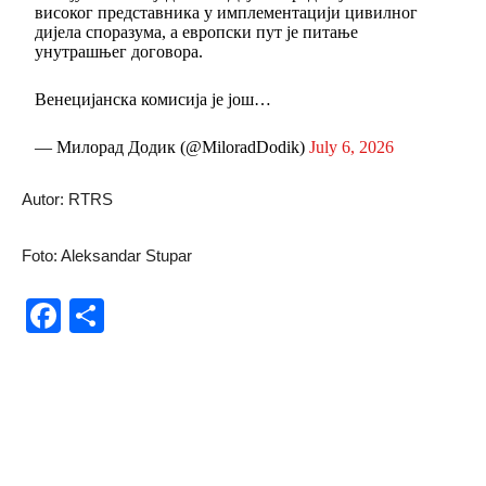
високог представника у имплементацији цивилног
дијела споразума, а европски пут је питање
унутрашњег договора.
Венецијанска комисија је још…
— Милорад Додик (@MiloradDodik)
July 6, 2026
Autor: RTRS
Foto: Aleksandar Stupar
Facebook
Share