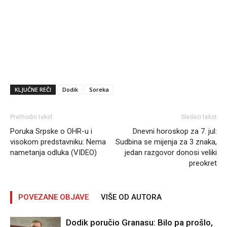
KLJUČNE REČI
Dodik
Soreka
Prethodni tekst
Sledeći tekst
Poruka Srpske o OHR-u i
Dnevni horoskop za 7. jul:
visokom predstavniku: Nema
Sudbina se mijenja za 3 znaka,
nametanja odluka (VIDEO)
jedan razgovor donosi veliki
preokret
POVEZANE OBJAVE
VIŠE OD AUTORA
Dodik poručio Granasu: Bilo pa prošlo,