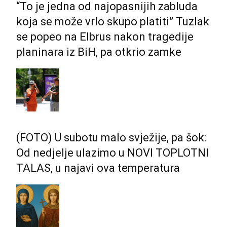
“To je jedna od najopasnijih zabluda
koja se može vrlo skupo platiti” Tuzlak
se popeo na Elbrus nakon tragedije
planinara iz BiH, pa otkrio zamke
(FOTO) U subotu malo svježije, pa šok:
Od nedjelje ulazimo u NOVI TOPLOTNI
TALAS, u najavi ova temperatura