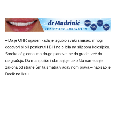
– Da je OHR ugašen kada je izgubio svaki smisao, mnogi
dogovori bi bili postignuti i BiH ne bi bila na slijepom kolosijeku.
Soreka očigledno ima druge planove, ne da grade, već da
razgrađuju. Da manipuliše i obmanjuje tako što nametanje
zakona od strane Šmita smatra vladavinom prava – napisao je
Dodik na Iksu.