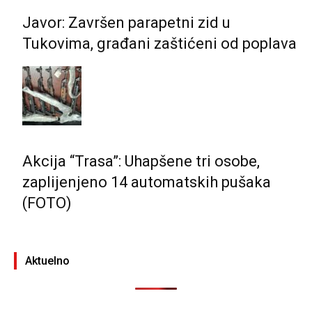
Javor: Završen parapetni zid u
Tukovima, građani zaštićeni od poplava
Akcija “Trasa”: Uhapšene tri osobe,
zaplijenjeno 14 automatskih pušaka
(FOTO)
Aktuelno