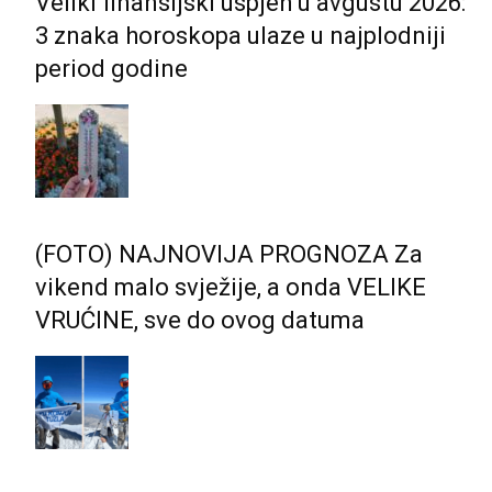
Veliki finansijski uspjeh u avgustu 2026:
3 znaka horoskopa ulaze u najplodniji
period godine
(FOTO) NAJNOVIJA PROGNOZA Za
vikend malo svježije, a onda VELIKE
VRUĆINE, sve do ovog datuma