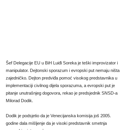
Šef Delegacije EU u BiH Luiđi Soreka je teški improvizator i
manipulator. Dejtonski sporazum i evropski put nemaju ništa
zajedničko. Dejton predviđa pomoć visokog predstavnika u
implementaciji civilnog dijela sporazuma, a evropski put je
pitanje unutrašnjeg dogovora, rekao je predsjednik SNSD-a
Milorad Dodik.
Dodik je podsjetio da je Venecijanska komisija još 2005.
godine dala mišljenje da je visoki predstavnik smetnja