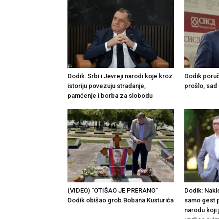
Dodik: Srbi i Јevreji narodi koje kroz
Dodik poruč
istoriju povezuju stradanje,
prošlo, sad 
pamćenje i borba za slobodu
(VIDEO) “OTIŠAO JE PRERANO”
Dodik: Nakl
Dodik obišao grob Bobana Kusturića
samo gest p
narodu koji