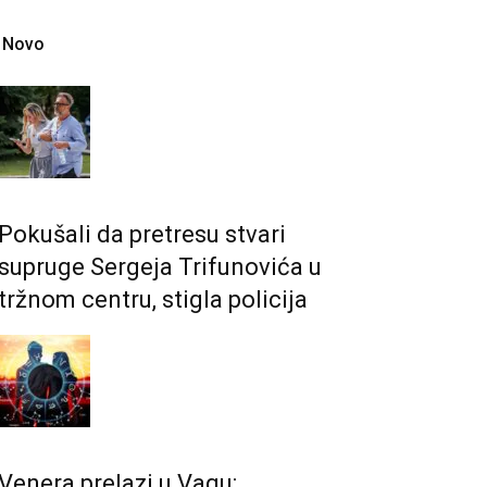
Novo
Pokušali da pretresu stvari
supruge Sergeja Trifunovića u
tržnom centru, stigla policija
Venera prelazi u Vagu: