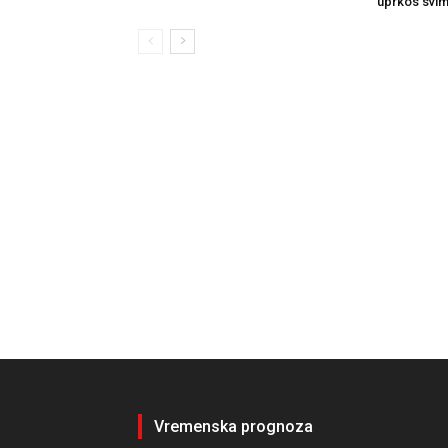
uprkos svim
Vremenska prognoza