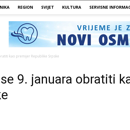
NIKA
REGION
SVIJET
KULTURA
SERVISNE INFORMAC
bratiti kao premijer Republike Srpske
se 9. januara obratiti k
ke