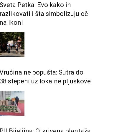
Sveta Petka: Evo kako ih
razlikovati i šta simbolizuju oči
na ikoni
Vrućina ne popušta: Sutra do
38 stepeni uz lokalne pljuskove
PU Bijeljina: Otkrivena plantaža