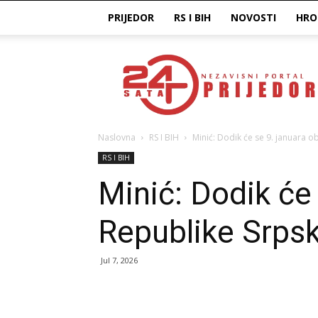
PRIJEDOR
RS I BIH
NOVOSTI
HRO
Prijedor24H
Naslovna
RS I BIH
Minić: Dodik će se 9. januara o
RS I BIH
Minić: Dodik će 
Republike Srps
Jul 7, 2026