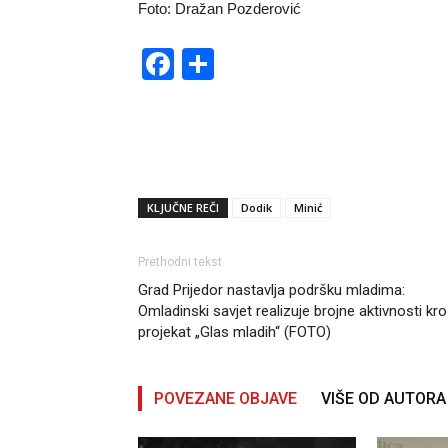
Foto: Dražan Pozderović
Facebook
Share
KLJUČNE REČI
Dodik
Minić
Prethodni tekst
Grad Prijedor nastavlja podršku mladima:
Omladinski savjet realizuje brojne aktivnosti kr
projekat „Glas mladih“ (FOTO)
POVEZANE OBJAVE
VIŠE OD AUTORA