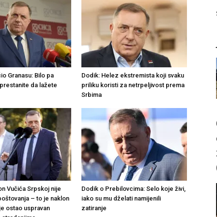
io Granasu: Bilo pa
Dodik: Helez ekstremista koji svaku
prestanite da lažete
priliku koristi za netrpeljivost prema
Srbima
on Vučića Srpskoj nije
Dodik o Prebilovcima: Selo koje živi,
oštovanja – to je naklon
iako su mu dželati namijenili
 je ostao uspravan
zatiranje