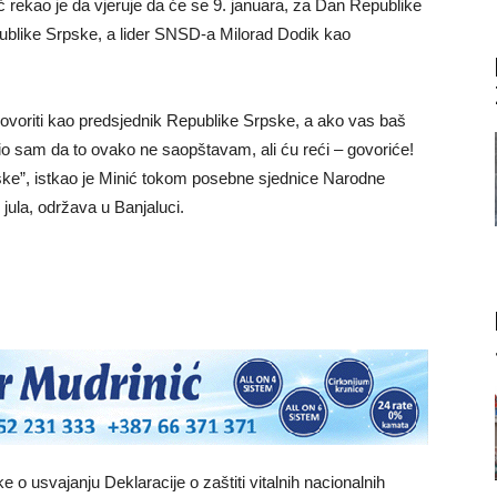
rekao je da vjeruje da će se 9. januara, za Dan Republike
ublike Srpske, a lider SNSD-a Milorad Dodik kao
govoriti kao predsjednik Republike Srpske, a ako vas baš
slio sam da to ovako ne saopštavam, ali ću reći – govoriće!
ke”, istkao je Minić tokom posebne sjednice Narodne
jula, održava u Banjaluci.
 o usvajanju Deklaracije o zaštiti vitalnih nacionalnih