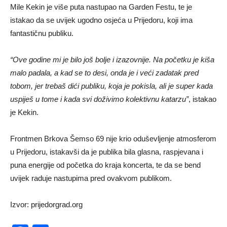
Mile Kekin je više puta nastupao na Garden Festu, te je
istakao da se uvijek ugodno osjeća u Prijedoru, koji ima
fantastičnu publiku.
“Ove godine mi je bilo još bolje i izazovnije. Na početku je kiša
malo padala, a kad se to desi, onda je i veći zadatak pred
tobom, jer trebaš dići publiku, koja je pokisla, ali je super kada
uspiješ u tome i kada svi doživimo kolektivnu katarzu”
, istakao
je Kekin.
Frontmen Brkova Šemso 69 nije krio oduševljenje atmosferom
u Prijedoru, istakavši da je publika bila glasna, raspjevana i
puna energije od početka do kraja koncerta, te da se bend
uvijek raduje nastupima pred ovakvom publikom.
Izvor: prijedorgrad.org