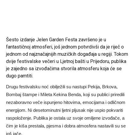
Šesto izdanje Jelen Garden Festa završeno je u
fantastičnoj atmosferi, još jednom potvrdivši da je riječ o
jednom od najznačajnijih muzičkih događaja u regiji. Tokom
dvije festivalske večeri u Ljetnoj bašti u Prijedoru, publika
je zajedno sa izvođačima stvorila atmosferu koja će se
dugo pamtiti.
Drugu festivalsku noć obilježili su nastupi Pekija, Brkova,
Bombaj štampe i Mileta Kekina Benda, koji su publici priredili
nezaboravno veče ispunjeno hitovima, emocijama i odličnom
energijom. Ni desetominutni ljetni pljusak nije uspio pokvariti
raspoloženje. Publika je ostala uz svoje omiljene izvođače, a
čim je kiša prestala, pjesma i dobra atmosfera nastavili su se
još jače.