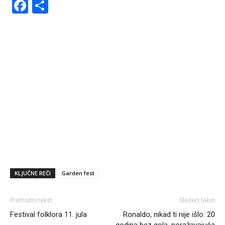
Facebook
Share
KLJUČNE REČI
Garden fest
Prethodni tekst
Sledeći tekst
Festival folklora 11. jula
Ronaldo, nikad ti nije išlo: 20