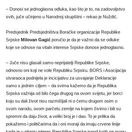
– Donosi se jednoglasna odluka, kao što je to, na zadovoljstvo
svih, juče učinjeno u Narodnoj skupštini – rekao je Nuždić.
Predsjednik Predsjedništva Boračke organizacije Republike
Srpske
Milovan Gagić
poručio je da je važno da se odluke
koje se odnose na vitaln interese Srpske donose jednoglasno.
– Јuče nisu glasali samo neprijatelji Republike Srpske,
odnosno oni koji ne vole Republiku Srpsku. BORS i Asocijacija
stvaraoca podnijela je incicijativu za usvajanje Deklaracije
samo s jednim ciljem – da svima kažemo da je Republika
Srpska važnija od bilo čega drugog na ovom svijetu, jer borci
koju su dali život nisu razmišljali ni o čemu drugom osim o
svom narodu, ovom parčetu zemlje na kojem živimo i bili su
spremni da daju život, a veliki broj je i dao. To je prilika da
pokažemo i političarima da i oni moraji da imaju crvene linije
kada je u pitanju interes Republike Srpske ispod kojih ne mogu