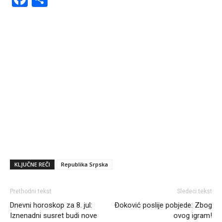
KLJUČNE REČI
Republika Srpska
Prethodni tekst
Sledeći tekst
Dnevni horoskop za 8. jul:
Đoković poslije pobjede: Zbog
Iznenadni susret budi nove
ovog igram!