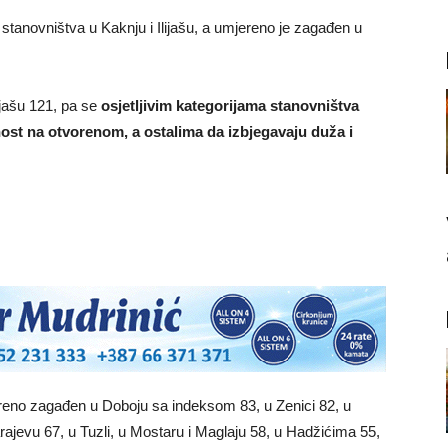
e stanovništva u Kaknju i Ilijašu, a umjereno je zagađen u
ijašu 121, pa se
osjetljivim kategorijama stanovništva
nost na otvorenom, a ostalima da izbjegavaju duža i
reno zagađen u Doboju sa indeksom 83, u Zenici 82, u
ajevu 67, u Tuzli, u Mostaru i Maglaju 58, u Hadžićima 55,