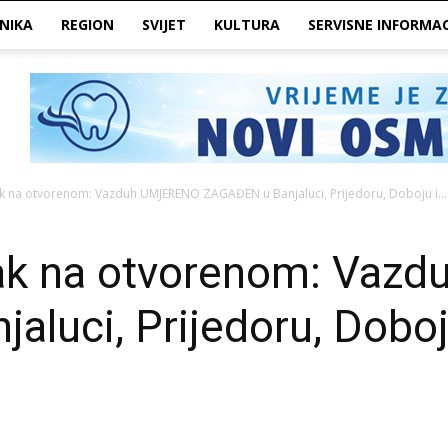
NIKA
REGION
SVIJET
KULTURA
SERVISNE INFORMAC
k na otvorenom: Vazduh UMJERENO ZAGAĐEN u Banjaluci, Prijedoru, Doboju i...
vak na otvorenom: Va
luci, Prijedoru, Doboj