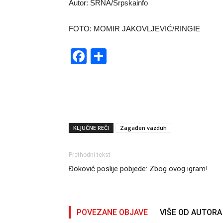
Autor: SRNA/Srpskainfo
FOTO: MOMIR JAKOVLJEVIĆ/RINGIE
Facebook
Share
KLJUČNE REČI
Zagađen vazduh
Prethodni tekst
Đoković poslije pobjede: Zbog ovog igram!
POVEZANE OBJAVE
VIŠE OD AUTORA