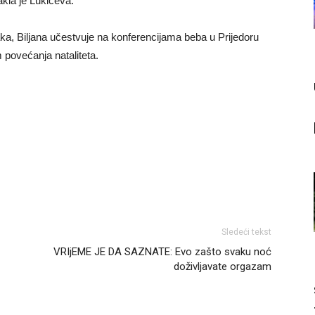
akla je Lukićeva.
ka, Biljana učestvuje na konferencijama beba u Prijedoru
 povećanja nataliteta.
Sledeći tekst
VRIjEME JE DA SAZNATE: Evo zašto svaku noć
doživljavate orgazam