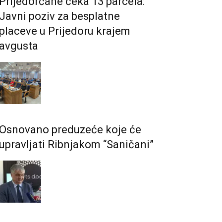
Prijedorčane čeka 13 parcela:
Javni poziv za besplatne
placeve u Prijedoru krajem
avgusta
Osnovano preduzeće koje će
upravljati Ribnjakom “Saničani”