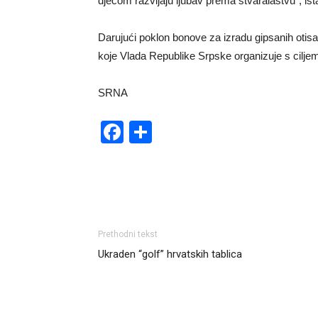
djecom razvijaju ljubav prema stvaralaštvu”, ist
Darujući poklon bonove za izradu gipsanih otisa
koje Vlada Republike Srpske organizuje s ciljem
SRNA
Facebook
Share
Prethodni tekst
Ukraden “golf” hrvatskih tablica