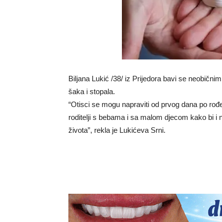
Biljana Lukić /38/ iz Prijedora bavi se neobični
šaka i stopala.
“Otisci se mogu napraviti od prvog dana po rođe
roditelji s bebama i sa malom djecom kako bi i
života”, rekla je Lukićeva Srni.