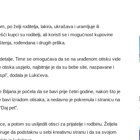
 po želji roditelja, lakira, ukrašava i uramljuje ili
i kupci su roditelji, ali koristi se i mogućnost kupovine
enja, rođendana i drugih prilika.
nje detalje. Time se omogućava da se na urađenom otisku vide
 otiska uspjelo, najbitnije je da su bebe site, naspavane i
i”, dodala je Lukićeva.
iljana je počela da se bavi prije četiri godine, nakon što je
se bavi izradom otisaka, a nedavno je pokrenula i stranicu na
Daj pet”.
, a potom su uslijedili otisci za prijatelje i rodbinu. Željela
ruge da podstaknu u sebi kreativnu stranu i da sa svojom