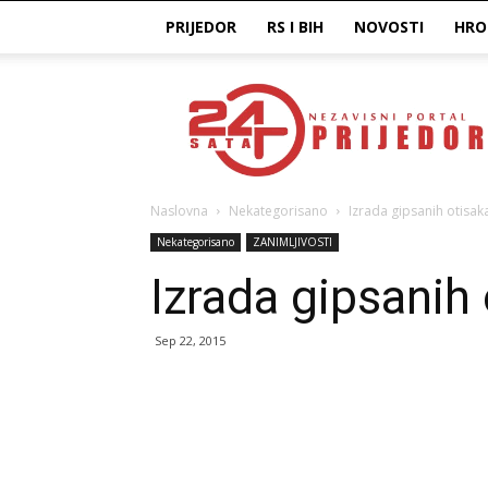
PRIJEDOR
RS I BIH
NOVOSTI
HRO
Prijedor24H
Naslovna
Nekategorisano
Izrada gipsanih otisaka
Nekategorisano
ZANIMLJIVOSTI
Izrada gipsanih 
Sep 22, 2015