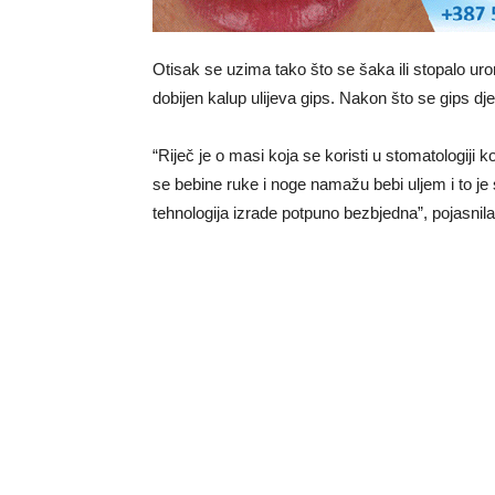
Otisak se uzima tako što se šaka ili stopalo ur
dobijen kalup ulijeva gips. Nakon što se gips dj
“Riječ je o masi koja se koristi u stomatologiji
se bebine ruke i noge namažu bebi uljem i to je 
tehnologija izrade potpuno bezbjedna”, pojasnila