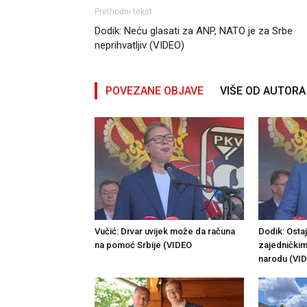
Prethodni tekst
Dodik: Neću glasati za ANP, NATO je za Srbe
neprihvatljiv (VIDEO)
POVEZANE OBJAVE
VIŠE OD AUTORA
Vučić: Drvar uvijek može da računa
Dodik: Ost
na pomoć Srbije (VIDEO
zajedničkim
narodu (VI