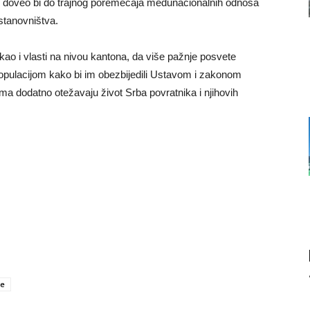
, doveo bi do trajnog poremećaja međunacionalnih odnosa
 stanovništva.
kao i vlasti na nivou kantona, da više pažnje posvete
ulacijom kako bi im obezbijedili Ustavom i zakonom
ma dodatno otežavaju život Srba povratnika i njihovih
je