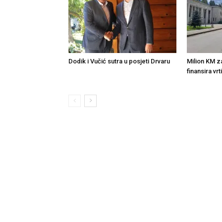
Dodik i Vučić sutra u posjeti Drvaru
Milion KM z
finansira vrt