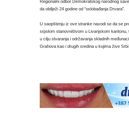
Regionalni odbor Demokratskog narodnog saveza
da obilježi 24 godine od “oslobađanja Drvara”.
U saopštenju iz ove stranke navodi se da se p
srpskim stanovništvom u Livanjskom kantonu, 
u cilju stvaranja i održavanja skladnih međuna
Grahova kao i drugih sredina u kojima žive Srbi 