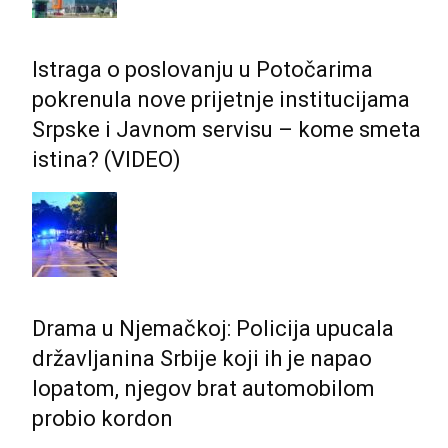
Istraga o poslovanju u Potočarima
pokrenula nove prijetnje institucijama
Srpske i Јavnom servisu – kome smeta
istina? (VIDEO)
Drama u Njemačkoj: Policija upucala
državljanina Srbije koji ih je napao
lopatom, njegov brat automobilom
probio kordon