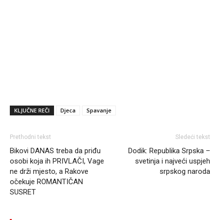
KLJUČNE REČI
Djeca
Spavanje
Prethodni tekst
Sledeći tekst
Bikovi DANAS treba da priđu
Dodik: Republika Srpska –
osobi koja ih PRIVLAČI, Vage
svetinja i najveći uspjeh
ne drži mjesto, a Rakove
srpskog naroda
očekuje ROMANTIČAN
SUSRET