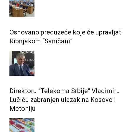
Osnovano preduzeće koje će upravljati
Ribnjakom “Saničani”
Direktoru “Telekoma Srbije” Vladimiru
Lučiću zabranjen ulazak na Kosovo i
Metohiju