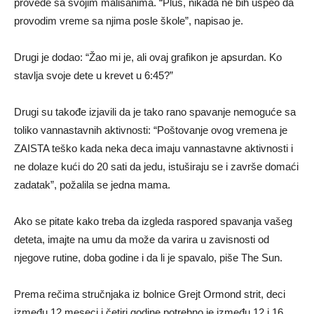
provede sa svojim mališanima. “Plus, nikada ne bih uspeo da
provodim vreme sa njima posle škole”, napisao je.
Drugi je dodao: “Žao mi je, ali ovaj grafikon je apsurdan. Ko
stavlja svoje dete u krevet u 6:45?”
Drugi su takođe izjavili da je tako rano spavanje nemoguće sa
toliko vannastavnih aktivnosti: “Poštovanje ovog vremena je
ZAISTA teško kada neka deca imaju vannastavne aktivnosti i
ne dolaze kući do 20 sati da jedu, istuširaju se i završe domaći
zadatak”, požalila se jedna mama.
Ako se pitate kako treba da izgleda raspored spavanja vašeg
deteta, imajte na umu da može da varira u zavisnosti od
njegove rutine, doba godine i da li je spavalo, piše The Sun.
Prema rečima stručnjaka iz bolnice Grejt Ormond strit, deci
između 12 meseci i četiri godine potrebno je između 12 i 16