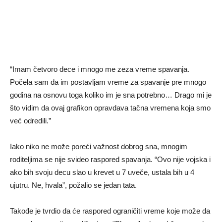
“Imam četvoro dece i mnogo me zeza vreme spavanja.
Počela sam da im postavljam vreme za spavanje pre mnogo
godina na osnovu toga koliko im je sna potrebno… Drago mi je
što vidim da ovaj grafikon opravdava tačna vremena koja smo
već odredili.”
Iako niko ne može poreći važnost dobrog sna, mnogim
roditeljima se nije svideo raspored spavanja. “Ovo nije vojska i
ako bih svoju decu slao u krevet u 7 uveče, ustala bih u 4
ujutru. Ne, hvala”, požalio se jedan tata.
Takođe je tvrdio da će raspored ograničiti vreme koje može da