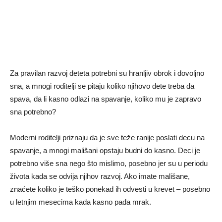
Za pravilan razvoj deteta potrebni su hranljiv obrok i dovoljno
sna, a mnogi roditelji se pitaju koliko njihovo dete treba da
spava, da li kasno odlazi na spavanje, koliko mu je zapravo
sna potrebno?
Moderni roditelji priznaju da je sve teže ranije poslati decu na
spavanje, a mnogi mališani opstaju budni do kasno. Deci je
potrebno više sna nego što mislimo, posebno jer su u periodu
života kada se odvija njihov razvoj. Ako imate mališane,
znaćete koliko je teško ponekad ih odvesti u krevet – posebno
u letnjim mesecima kada kasno pada mrak.