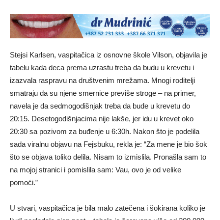
Stejsi Karlsen, vaspitačica iz osnovne škole Vilson, objavila je
tabelu kada deca prema uzrastu treba da budu u krevetu i
izazvala raspravu na društvenim mrežama. Mnogi roditelji
smatraju da su njene smernice previše stroge – na primer,
navela je da sedmogodišnjak treba da bude u krevetu do
20:15. Desetogodišnjacima nije lakše, jer idu u krevet oko
20:30 sa pozivom za buđenje u 6:30h. Nakon što je podelila
sada viralnu objavu na Fejsbuku, rekla je: “Za mene je bio šok
što se objava toliko delila. Nisam to izmislila. Pronašla sam to
na mojoj stranici i pomislila sam: Vau, ovo je od velike
pomoći.”
U stvari, vaspitačica je bila malo zatečena i šokirana koliko je