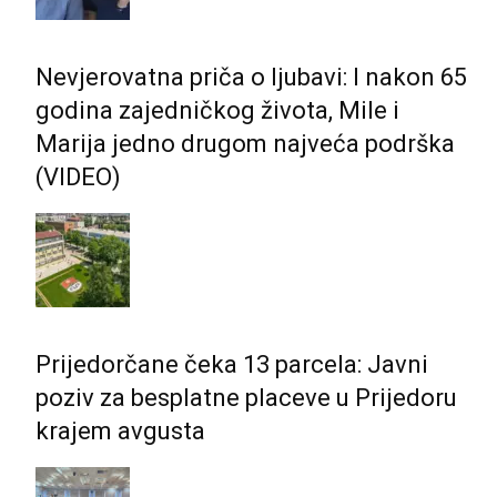
Nevjerovatna priča o ljubavi: I nakon 65
godina zajedničkog života, Mile i
Marija jedno drugom najveća podrška
(VIDEO)
Prijedorčane čeka 13 parcela: Javni
poziv za besplatne placeve u Prijedoru
krajem avgusta