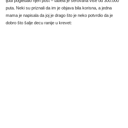
ljudi pogledalo njen post – tabela je šerovana više od 300.000
puta. Neki su priznali da im je objava bila korisna, a jedna
mama je napisala da joj je drago što je neko potvrdio da je
dobro što šalje decu ranije u krevet: