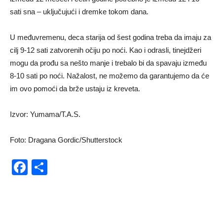
sati sna – uključujući i dremke tokom dana.
U međuvremenu, deca starija od šest godina treba da imaju za
cilj 9-12 sati zatvorenih očiju po noći. Kao i odrasli, tinejdžeri
mogu da prođu sa nešto manje i trebalo bi da spavaju između
8-10 sati po noći. Nažalost, ne možemo da garantujemo da će
im ovo pomoći da brže ustaju iz kreveta.
Izvor: Yumama/T.A.S.
Foto: Dragana Gordic/Shutterstock
Facebook
Share