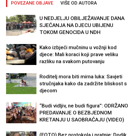
POVEZANE OBJAVE
VIŠE OD AUTORA
U NEDJELJU OBILJEŽAVANJE DANA
SJEĆANJA NA DJECU UBIJENU
TOKOM GENOCIDA U NDH
Kako izbjeći mučninu u vožnji kod
djece: Mali koraci koji prave veliku
razliku na svakom putovanju
Roditelj mora biti mirna luka: Savjeti
stručnjaka kako da zadržite bliskost s
djecom
“Budi vidljiv, ne budi figura”: ODRŽANO
PREDAVANJE O BEZBJEDNOM
KRETANJU U SAOBRAĆAJU (VIDEO)
(FOTO) Bez protokola i pratnje: Dodik