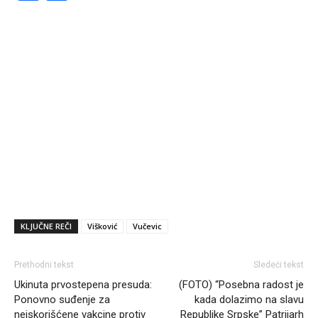
KLJUČNE REČI
Višković
Vučevic
Prethodni tekst
Sledeći tekst
Ukinuta prvostepena presuda:
(FOTO) “Posebna radost je
Ponovno suđenje za
kada dolazimo na slavu
neiskorišćene vakcine protiv
Republike Srpske” Patrijarh