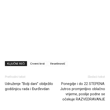
KLJUČNE REČI
Crveni krst
Veselinović
Prethodni tekst
Sledeći tekst
Udruženje “Bolji dani” obilježilo
Ponegdje i do 22 STEPENA:
godišnjicu rada i Đurđevdan
Jutros promjenljivo oblačno
vrijeme, poslije podne se
očekuje RAZVEDRAVANJE