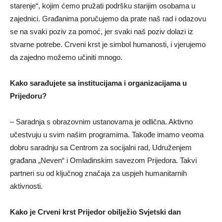
starenje“, kojim ćemo pružati podršku starijim osobama u
zajednici. Građanima poručujemo da prate naš rad i odazovu
se na svaki poziv za pomoć, jer svaki naš poziv dolazi iz
stvarne potrebe. Crveni krst je simbol humanosti, i vjerujemo
da zajedno možemo učiniti mnogo.
Kako sarađujete sa institucijama i organizacijama u
Prijedoru?
– Saradnja s obrazovnim ustanovama je odlična. Aktivno
učestvuju u svim našim programima. Takođe imamo veoma
dobru saradnju sa Centrom za socijalni rad, Udruženjem
građana „Neven“ i Omladinskim savezom Prijedora. Takvi
partneri su od klјučnog značaja za uspjeh humanitarnih
aktivnosti.
Kako je Crveni krst Prijedor obilјežio Svjetski dan