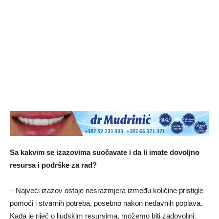
Sa kakvim se izazovima suočavate i da li imate dovolјno
resursa i podrške za rad?
– Najveći izazov ostaje nesrazmjera između količine pristigle
pomoći i stvarnih potreba, posebno nakon nedavnih poplava.
Kada je riječ o lјudskim resursima, možemo biti zadovolјni.