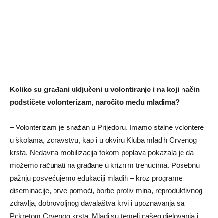
Koliko su građani uklјučeni u volontiranje i na koji način
podstičete volonterizam, naročito među mladima?
– Volonterizam je snažan u Prijedoru. Imamo stalne volontere
u školama, zdravstvu, kao i u okviru Kluba mladih Crvenog
krsta. Nedavna mobilizacija tokom poplava pokazala je da
možemo računati na građane u kriznim trenucima. Posebnu
pažnju posvećujemo edukaciji mladih – kroz programe
diseminacije, prve pomoći, borbe protiv mina, reproduktivnog
zdravlјa, dobrovolјnog davalaštva krvi i upoznavanja sa
Pokretom Crvenog krsta. Mladi su temelј našeg d‌jelovanja i