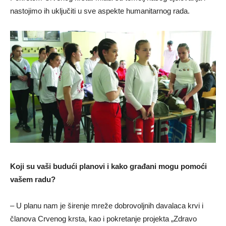
nastojimo ih uklјučiti u sve aspekte humanitarnog rada.
Koji su vaši budući planovi i kako građani mogu pomoći
vašem radu?
– U planu nam je širenje mreže dobrovolјnih davalaca krvi i
članova Crvenog krsta, kao i pokretanje projekta „Zdravo