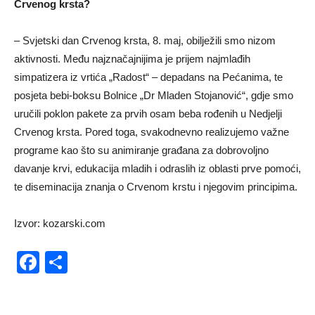
Crvenog krsta?
– Svjetski dan Crvenog krsta, 8. maj, obilјežili smo nizom
aktivnosti. Među najznačajnijima je prijem najmlađih
simpatizera iz vrtića „Radost“ – depadans na Pećanima, te
posjeta bebi-boksu Bolnice „Dr Mladen Stojanović“, gd‌je smo
uručili poklon pakete za prvih osam beba rođenih u Ned‌jelјi
Crvenog krsta. Pored toga, svakodnevno realizujemo važne
programe kao što su animiranje građana za dobrovolјno
davanje krvi, edukacija mladih i odraslih iz oblasti prve pomoći,
te diseminacija znanja o Crvenom krstu i njegovim principima.
Izvor: kozarski.com
Facebook
Share