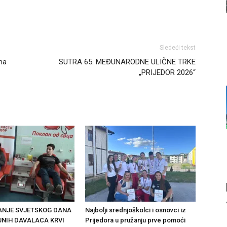
Sledeći tekst
na
SUTRA 65. MEĐUNARODNE ULIČNE TRKE
„PRIJEDOR 2026“
ANJE SVJETSKOG DANA
Najbolji srednjoškolci i osnovci iz
NIH DAVALACA KRVI
Prijedora u pružanju prve pomoći