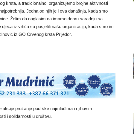
g krsta, a tradicionalno, organizujemo brojne aktivnosti
jpotrebnija. Jedna od njih je i ova današnja, kada smo
olnice. Želim da naglasim da imamo dobru saradnju sa
jeca iz vrtića su posjetili našu organizaciju, kada smo im
adinović iz GO Crvenog krsta Prijedor.
ove akcije pružanje podrške najmlađima i njihovim
i i solidarnosti u društvu.