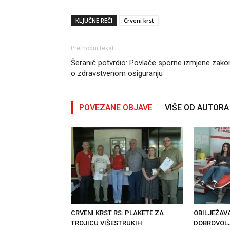
KLJUČNE REČI
Crveni krst
Prethodni tekst
Šeranić potvrdio: Povlače sporne izmjene zako
o zdravstvenom osiguranju
POVEZANE OBJAVE
VIŠE OD AUTORA
CRVENI KRST RS: PLAKETE ZA
OBILJEŽAV
TROJICU VIŠESTRUKIH
DOBROVOLJ