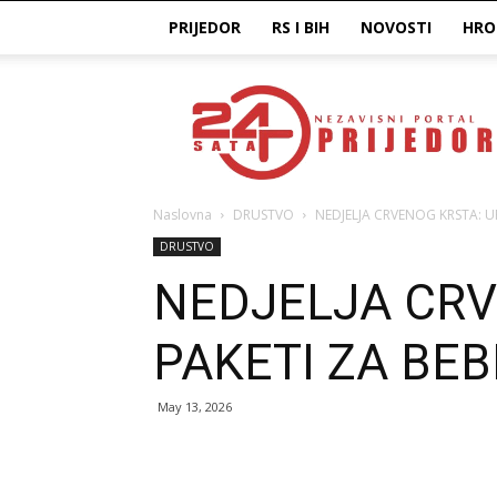
PRIJEDOR
RS I BIH
NOVOSTI
HRO
Prijedor24H
Naslovna
DRUSTVO
NEDJELJA CRVENOG KRSTA: U
DRUSTVO
NEDJELJA CRV
PAKETI ZA BEB
May 13, 2026