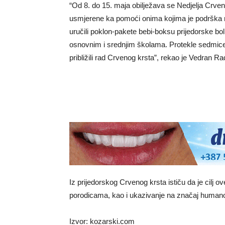
“Od 8. do 15. maja obilježava se Nedjelja Crveno
usmjerene ka pomoći onima kojima je podrška na
uručili poklon-pakete bebi-boksu prijedorske b
osnovnim i srednjim školama. Protekle sedmice d
približili rad Crvenog krsta”, rekao je Vedran R
Iz prijedorskog Crvenog krsta ističu da je cilj 
porodicama, kao i ukazivanje na značaj humanost
Izvor: kozarski.com