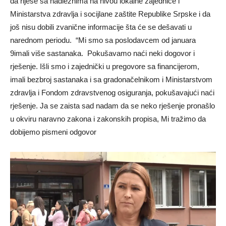
da riješe sa nadležnima na nivou lokalne zajednice i
Ministarstva zdravlja i socijlane zaštite Republike Srpske i da
još nisu dobili zvanične informacije šta će se dešavati u
narednom periodu. “Mi smo sa poslodavcem od januara
9imali više sastanaka. Pokušavamo naći neki dogovor i
rješenje. Išli smo i zajednički u pregovore sa financijerom,
imali bezbroj sastanaka i sa gradonačelnikom i Ministarstvom
zdravlja i Fondom zdravstvenog osiguranja, pokušavajući naći
rješenje. Ja se zaista sad nadam da se neko rješenje pronašlo
u okviru naravno zakona i zakonskih propisa, Mi tražimo da
dobijemo pismeni odgovor