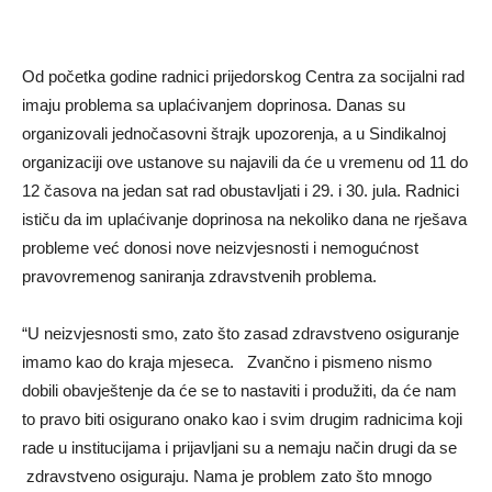
Od početka godine radnici prijedorskog Centra za socijalni rad
imaju problema sa uplaćivanjem doprinosa. Danas su
organizovali jednočasovni štrajk upozorenja, a u Sindikalnoj
organizaciji ove ustanove su najavili da će u vremenu od 11 do
12 časova na jedan sat rad obustavljati i 29. i 30. jula. Radnici
ističu da im uplaćivanje doprinosa na nekoliko dana ne rješava
probleme već donosi nove neizvjesnosti i nemogućnost
pravovremenog saniranja zdravstvenih problema.
“U neizvjesnosti smo, zato što zasad zdravstveno osiguranje
imamo kao do kraja mjeseca. Zvančno i pismeno nismo
dobili obavještenje da će se to nastaviti i produžiti, da će nam
to pravo biti osigurano onako kao i svim drugim radnicima koji
rade u institucijama i prijavljani su a nemaju način drugi da se
zdravstveno osiguraju. Nama je problem zato što mnogo