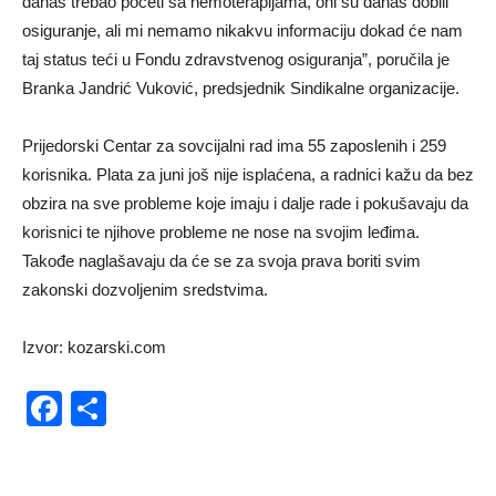
danas trebao početi sa hemoterapijama, oni su danas dobili
osiguranje, ali mi nemamo nikakvu informaciju dokad će nam
taj status teći u Fondu zdravstvenog osiguranja”, poručila je
Branka Jandrić Vuković, predsjednik Sindikalne organizacije.
Prijedorski Centar za sovcijalni rad ima 55 zaposlenih i 259
korisnika. Plata za juni još nije isplaćena, a radnici kažu da bez
obzira na sve probleme koje imaju i dalje rade i pokušavaju da
korisnici te njihove probleme ne nose na svojim leđima.
Takođe naglašavaju da će se za svoja prava boriti svim
zakonski dozvoljenim sredstvima.
Izvor: kozarski.com
Facebook
Share