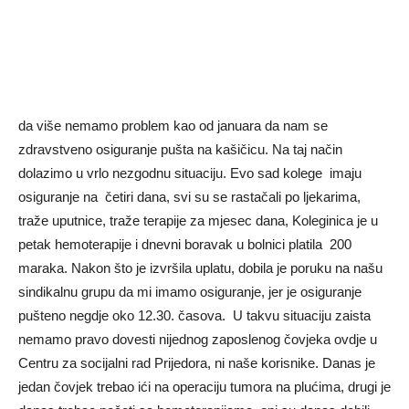
da više nemamo problem kao od januara da nam se
zdravstveno osiguranje pušta na kašičicu. Na taj način
dolazimo u vrlo nezgodnu situaciju. Evo sad kolege imaju
osiguranje na četiri dana, svi su se rastačali po ljekarima,
traže uputnice, traže terapije za mjesec dana, Koleginica je u
petak hemoterapije i dnevni boravak u bolnici platila 200
maraka. Nakon što je izvršila uplatu, dobila je poruku na našu
sindikalnu grupu da mi imamo osiguranje, jer je osiguranje
pušteno negdje oko 12.30. časova. U takvu situaciju zaista
nemamo pravo dovesti nijednog zaposlenog čovjeka ovdje u
Centru za socijalni rad Prijedora, ni naše korisnike. Danas je
jedan čovjek trebao ići na operaciju tumora na plućima, drugi je