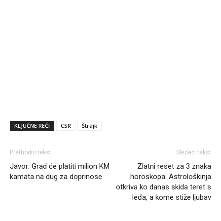
KLJUČNE REČI
CSR
Štrajk
Prethodni tekst
Sledeći tekst
Javor: Grad će platiti milion KM
Zlatni reset za 3 znaka
kamata na dug za doprinose
horoskopa: Astrološkinja
otkriva ko danas skida teret s
leđa, a kome stiže ljubav