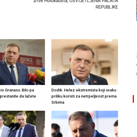
žrtve Holokausta, OSVIJETLJENA PALATA
REPUBLIKE
io Granasu: Bilo pa
Dodik: Helez ekstremista koji svaku
prestanite da lažete
priliku koristi za netrpeljivost prema
Srbima