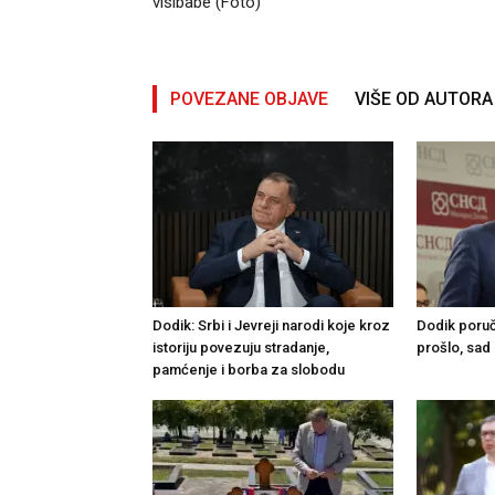
visibabe (Foto)
POVEZANE OBJAVE
VIŠE OD AUTORA
Dodik: Srbi i Јevreji narodi koje kroz
Dodik poruč
istoriju povezuju stradanje,
prošlo, sad 
pamćenje i borba za slobodu