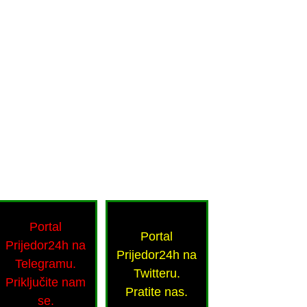
Portal
Portal
Prijedor24h na
Prijedor24h na
Telegramu.
Twitteru.
Priključite nam
Pratite nas.
se.