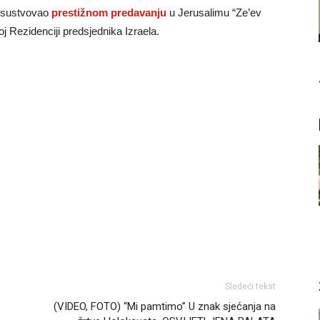
risustvovao
prestižnom predavanju
u Јerusalimu “Ze’ev
j Rezidenciji predsjednika Izraela.
Sledeći tekst
(VIDEO, FOTO) “Mi pamtimo” U znak sjećanja na