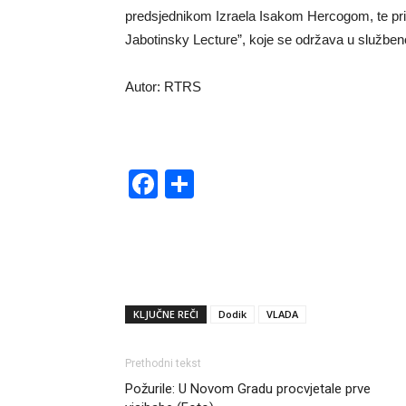
predsjednikom Izraela Isakom Hercogom, te p
Jabotinsky Lecture”, koje se održava u službeno
Autor: RTRS
Facebook
Share
KLJUČNE REČI
Dodik
VLADA
Prethodni tekst
Požurile: U Novom Gradu procvjetale prve