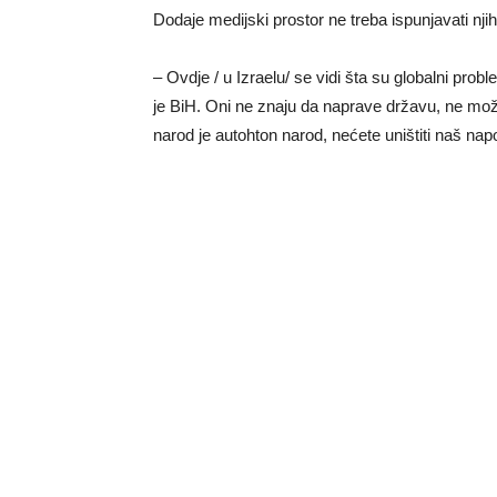
Dodaje medijski prostor ne treba ispunjavati njih
– Ovdje / u Izraelu/ se vidi šta su globalni prob
je BiH. Oni ne znaju da naprave državu, ne možet
narod je autohton narod, nećete uništiti naš n