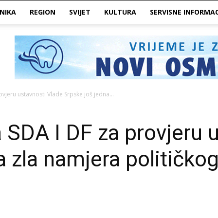
NIKA
REGION
SVIJET
KULTURA
SERVISNE INFORMAC
ovjeru ustavnosti Vlade Srpske još jedna...
a SDA I DF za provjeru 
a zla namjera političko