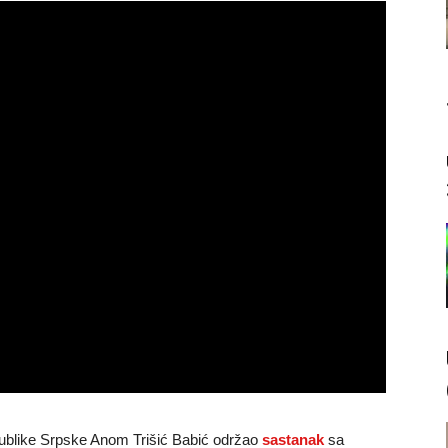
publike Srpske Anom Trišić Babić održao
sastanak
sa