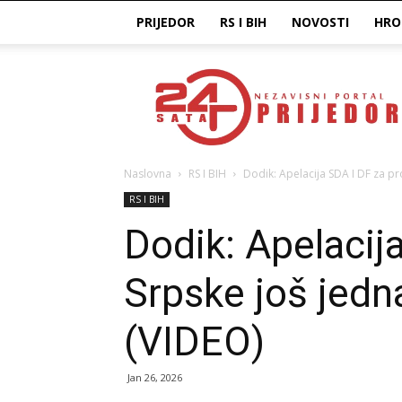
PRIJEDOR
RS I BIH
NOVOSTI
HRO
Prijedor24H
Naslovna
RS I BIH
Dodik: Apelacija SDA I DF za pr
RS I BIH
Dodik: Apelacij
Srpske još jedn
(VIDEO)
Jan 26, 2026