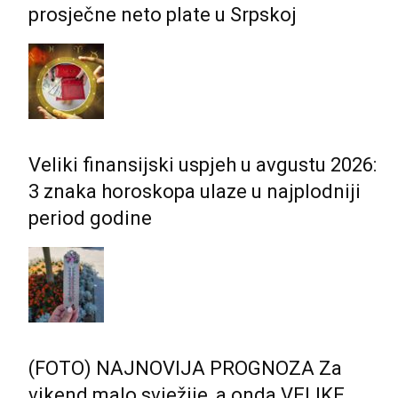
prosječne neto plate u Srpskoj
Veliki finansijski uspjeh u avgustu 2026:
3 znaka horoskopa ulaze u najplodniji
period godine
(FOTO) NAJNOVIJA PROGNOZA Za
vikend malo svježije, a onda VELIKE