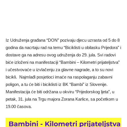
Iz Udruženja građana “DON” pozivaju djecu uzrasta od 5 do 8
godina da nacrtaju rad na temu “Biciklisti u obilasku Prijedora” i
dostave ga na adresu ovog udruženja do 29. jula. Svi radovi
biće izloženi na manifestaciji “Bambini – Kilometri prijateljstva”
i učestvovaće u izvlačenju za glavne nagrade, a to su novi
bicikli. Najmlađi posjetioci imaće na raspolaganju zabavni
poligon, a tu će biti i biciklisti iz BK “Bambi” iz Slovenije.
Manifestacija će biti održana u okviru “Prijedorskog ljeta”, u
petak, 31. jula na Trgu majora Zorana Karlice, sa početkom u
19.00 časova.