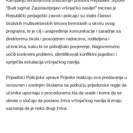
Kampanju Ministarstva unutrašnjih poslova Republike Srpske
“Budi sigma! Zaustavi/prijavi vršnjačko nasilje!” inicirao je
Republički pedagoški zavod i policajci su stalni članovi
školskih multisektorskih timova formiranih u okviru ovog
programa, te je cilj i unapređenje komunikacije i saradnje sa
direktorima škola i prosvjetnim radnicima, roditeljima i
učenicima, kako bi se poboljšalo povjerenje, blagovremeno
uočili konkretni problemi, identifikovali konfliktni pojedinci i
spriječila eskalacija vršnjačkog nasilja.
Pripadnici Policijske uprave Prijedor realizuju ova predavanja u
osnovnim i srednjim školama na području prijedorske regije da
učenike upoznaju o procedurama šta da urade i kome da se
obrate u slučaju da postanu žrtva vršnjačkog nasilja ili imaju
saznanja da je neko drugi žrtva.