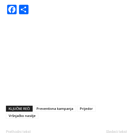
Facebook
Share
KLJUČNE REČI
Preventivna kampanja
Prijedor
Vršnjačko nasilje
Prethodni tekst
Sledeći tekst